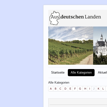
Startseite
Alle Kategorien
Aktuel
Alle Kategorien
A
B
C
D
E
F
G
H
I
J
K
L