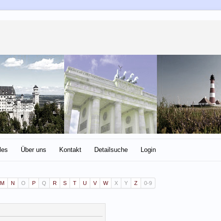
les
Über uns
Kontakt
Detailsuche
Login
M
N
O
P
Q
R
S
T
U
V
W
X
Y
Z
0-9