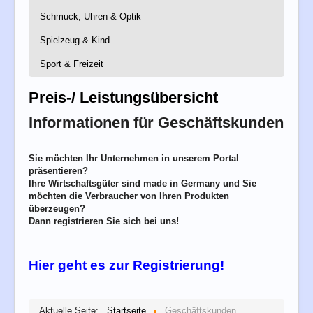
Spieldosen
Gläser
Dekoration
Verbände & Tapes
Weitere
Schmuck, Uhren & Optik
Beleuchtung
Kaffee & Espressomaschinen
Dielenmöbel
Briefkästen
Kochgeschirr, Töpfe & Pfanne
Gardinen & -zubehör
Spielzeug & Kind
Brillen
Reinigungs- & Pflegemittel
Kuchenform, Backen & Backutensilien
gedeckter Tisch & Tischaccessoires
Schmuck
Reinigungsgeräte
Küchenmesser
Heimtextilien
Sport & Freizeit
Action- & Spielfiguren
Uhren
Sicherheitstechnik
Rührschüssel & Messbecher
Kaminöfen
Badezubehör
sonstige Haushaltsgeräte
Lampen
Camping & Outdoor
Basteln & Kreativität
Preis-/ Leistungsübersicht
sonstiges
Matratzen & Lattenroste
Fahrrad & Zubehör
Bauklötze, Baukästen & Konstruktion
Waschmaschinen & Trockner
Schlafzimmermöbel
Fitnessgeräte
Brett- & Gesellschaftsspiele
Informationen für Geschäftskunden
Wohn- & Esszimmermöbel
Rucksäcke & Taschen
elektrisches Spielzeug
Sportbekleidung
Holzspielzeug
Sportschuhe
Sie möchten Ihr Unternehmen in unserem Portal
Kinderbadespaß
Funsport
präsentieren?
Kindersitze & Zubehör
Ihre Wirtschaftsgüter sind made in Germany und Sie
Kinderwagen & -tragen
möchten die Verbraucher von Ihren Produkten
Kleidung & Schuhe
überzeugen?
Lernspielzeug
Dann registrieren Sie sich bei uns!
Möbel & Bettausstattung
Puppen
Puzzle
Hier geht es zur Registrierung!
Spielzeugautos
Stofftiere
Aktuelle Seite:
Startseite
Geschäftskunden